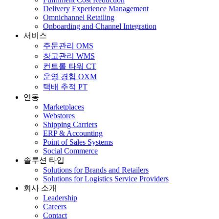
Delivery Experience Management
Omnichannel Retailing
Onboarding and Channel Integration
서비스
주문관리 OMS
창고관리 WMS
컨트롤 타워 CT
운영 경험 OXM
택배 추적 PT
연동
Marketplaces
Webstores
Shipping Carriers
ERP & Accounting
Point of Sales Systems
Social Commerce
솔루션 타입
Solutions for Brands and Retailers
Solutions for Logistics Service Providers
회사 소개
Leadership
Careers
Contact