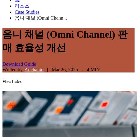
리소스
Case Studies
옴니 채널 (Omni Chann...
옴니 채널 (Omni Channel) 판
매 효율성 개선
Download Guide
Written by,
Anchanto
|
Mar 26, 2025 - 4 MIN
View
Index