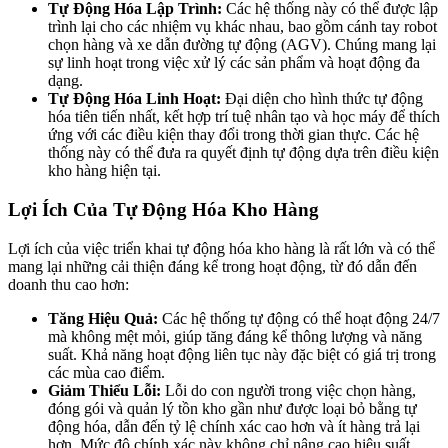
Tự Động Hóa Lập Trình:
Các hệ thống này có thể được lập
trình lại cho các nhiệm vụ khác nhau, bao gồm cánh tay robot
chọn hàng và xe dẫn đường tự động (AGV). Chúng mang lại
sự linh hoạt trong việc xử lý các sản phẩm và hoạt động đa
dạng.
Tự Động Hóa Linh Hoạt:
Đại diện cho hình thức tự động
hóa tiên tiến nhất, kết hợp trí tuệ nhân tạo và học máy để thích
ứng với các điều kiện thay đổi trong thời gian thực. Các hệ
thống này có thể đưa ra quyết định tự động dựa trên điều kiện
kho hàng hiện tại.
Lợi Ích Của Tự Động Hóa Kho Hàng
Lợi ích của việc triển khai tự động hóa kho hàng là rất lớn và có thể
mang lại những cải thiện đáng kể trong hoạt động, từ đó dẫn đến
doanh thu cao hơn:
Tăng Hiệu Quả:
Các hệ thống tự động có thể hoạt động 24/7
mà không mệt mỏi, giúp tăng đáng kể thông lượng và năng
suất. Khả năng hoạt động liên tục này đặc biệt có giá trị trong
các mùa cao điểm.
Giảm Thiểu Lỗi:
Lỗi do con người trong việc chọn hàng,
đóng gói và quản lý tồn kho gần như được loại bỏ bằng tự
động hóa, dẫn đến tỷ lệ chính xác cao hơn và ít hàng trả lại
hơn. Mức độ chính xác này không chỉ nâng cao hiệu suất