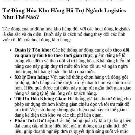
Tự Động Hóa Kho Hàng Hỗ Trợ Ngành Logistics
Như Thế Nào?
Tác động của tự động hóa kho hàng đối với các hoạt động logistics
là sâu sắc và đa diện. Dưới đây là cách nó đang thay đổi các lĩnh
vực cốt lõi của hoạt động kho hàng:
Quản lý Tồn kho:
Các hệ thống tự động cung cấp
theo dõi
và quản lý tồn kho theo thời gian thực
, giảm đáng kể lỗi
trong việc đếm và theo dõi vị trí hàng hóa. Khả năng hiển thị
nâng cao này giúp duy trì mức tồn kho tối ưu và ngăn ngừa
tình trạng hết hàng hoặc tồn kho quá mức.
Xử lý Đơn hàng:
Với các hệ thống chọn hàng và đóng gói
tự động, đơn hàng có thể được xử lý nhanh hơn và chính xác
hơn. Hiệu quả được cải thiện này giúp rút ngắn thời gian giao
hàng và tăng tỷ lệ hài lòng của khách hàng.
Tối Ưu Hóa Không Gian:
Hệ thống giá kệ kho tự động cho
phép sử dụng tốt hơn không gian chiều dọc và tối ưu mật độ
lưu trữ. Việc sử dụng không gian hiệu quả này có thể giảm
đáng kể diện tích kho và các chi phí liên quan.
Phân Tích Dữ Liệu:
Các hệ thống quản lý kho tự động hiện
đại cung cấp những hiểu biết giá trị thông qua phân tích dữ
liệu, giúp doanh nghiệp đưa ra quyết định sáng suốt về mức