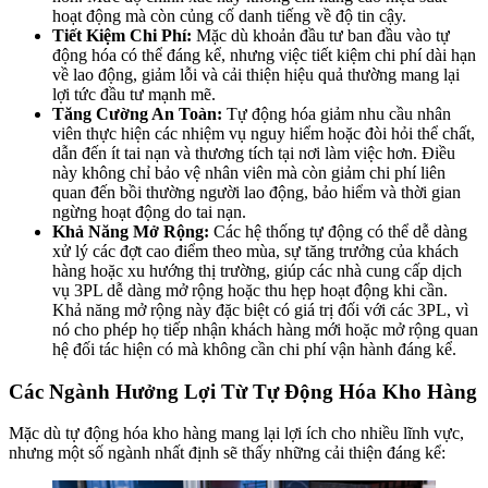
hoạt động mà còn củng cố danh tiếng về độ tin cậy.
Tiết Kiệm Chi Phí:
Mặc dù khoản đầu tư ban đầu vào tự
động hóa có thể đáng kể, nhưng việc tiết kiệm chi phí dài hạn
về lao động, giảm lỗi và cải thiện hiệu quả thường mang lại
lợi tức đầu tư mạnh mẽ.
Tăng Cường An Toàn:
Tự động hóa giảm nhu cầu nhân
viên thực hiện các nhiệm vụ nguy hiểm hoặc đòi hỏi thể chất,
dẫn đến ít tai nạn và thương tích tại nơi làm việc hơn. Điều
này không chỉ bảo vệ nhân viên mà còn giảm chi phí liên
quan đến bồi thường người lao động, bảo hiểm và thời gian
ngừng hoạt động do tai nạn.
Khả Năng Mở Rộng:
Các hệ thống tự động có thể dễ dàng
xử lý các đợt cao điểm theo mùa, sự tăng trưởng của khách
hàng hoặc xu hướng thị trường, giúp các nhà cung cấp dịch
vụ 3PL dễ dàng mở rộng hoặc thu hẹp hoạt động khi cần.
Khả năng mở rộng này đặc biệt có giá trị đối với các 3PL, vì
nó cho phép họ tiếp nhận khách hàng mới hoặc mở rộng quan
hệ đối tác hiện có mà không cần chi phí vận hành đáng kể.
Các Ngành Hưởng Lợi Từ Tự Động Hóa Kho Hàng
Mặc dù tự động hóa kho hàng mang lại lợi ích cho nhiều lĩnh vực,
nhưng một số ngành nhất định sẽ thấy những cải thiện đáng kể: