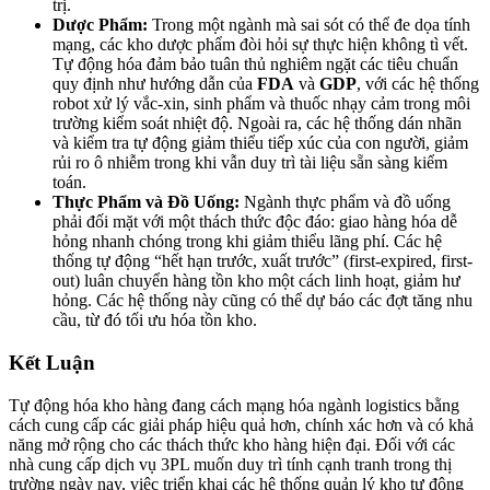
trị.
Dược Phẩm:
Trong một ngành mà sai sót có thể đe dọa tính
mạng, các kho dược phẩm đòi hỏi sự thực hiện không tì vết.
Tự động hóa đảm bảo tuân thủ nghiêm ngặt các tiêu chuẩn
quy định như hướng dẫn của
FDA
và
GDP
, với các hệ thống
robot xử lý vắc-xin, sinh phẩm và thuốc nhạy cảm trong môi
trường kiểm soát nhiệt độ. Ngoài ra, các hệ thống dán nhãn
và kiểm tra tự động giảm thiểu tiếp xúc của con người, giảm
rủi ro ô nhiễm trong khi vẫn duy trì tài liệu sẵn sàng kiểm
toán.
Thực Phẩm và Đồ Uống:
Ngành thực phẩm và đồ uống
phải đối mặt với một thách thức độc đáo: giao hàng hóa dễ
hỏng nhanh chóng trong khi giảm thiểu lãng phí. Các hệ
thống tự động “hết hạn trước, xuất trước” (first-expired, first-
out) luân chuyển hàng tồn kho một cách linh hoạt, giảm hư
hỏng. Các hệ thống này cũng có thể dự báo các đợt tăng nhu
cầu, từ đó tối ưu hóa tồn kho.
Kết Luận
Tự động hóa kho hàng đang cách mạng hóa ngành logistics bằng
cách cung cấp các giải pháp hiệu quả hơn, chính xác hơn và có khả
năng mở rộng cho các thách thức kho hàng hiện đại. Đối với các
nhà cung cấp dịch vụ 3PL muốn duy trì tính cạnh tranh trong thị
trường ngày nay, việc triển khai các hệ thống quản lý kho tự động