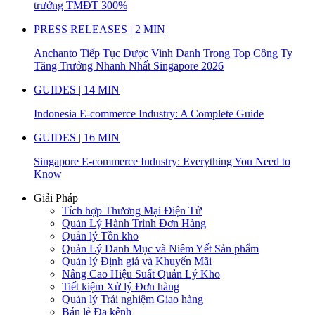
trưởng TMĐT 300%
PRESS RELEASES | 2 MIN
Anchanto Tiếp Tục Được Vinh Danh Trong Top Công Ty
Tăng Trưởng Nhanh Nhất Singapore 2026
GUIDES | 14 MIN
Indonesia E-commerce Industry: A Complete Guide
GUIDES | 16 MIN
Singapore E-commerce Industry: Everything You Need to
Know
Giải Pháp
Tích hợp Thương Mại Điện Tử
Quản Lý Hành Trình Đơn Hàng
Quản lý Tồn kho
Quản Lý Danh Mục và Niêm Yết Sản phẩm
Quản lý Định giá và Khuyến Mãi
Nâng Cao Hiệu Suất Quản Lý Kho
Tiết kiệm Xử lý Đơn hàng
Quản lý Trải nghiệm Giao hàng
Bán lẻ Đa kênh