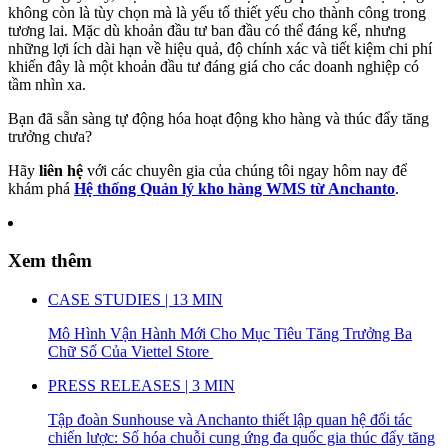
không còn là tùy chọn mà là yếu tố thiết yếu cho thành công trong
tương lai. Mặc dù khoản đầu tư ban đầu có thể đáng kể, nhưng
những lợi ích dài hạn về hiệu quả, độ chính xác và tiết kiệm chi phí
khiến đây là một khoản đầu tư đáng giá cho các doanh nghiệp có
tầm nhìn xa.
Bạn đã sẵn sàng tự động hóa hoạt động kho hàng và thúc đẩy tăng
trưởng chưa?
Hãy
liên hệ
với các chuyên gia của chúng tôi ngay hôm nay để
khám phá
Hệ thống Quản lý kho hàng WMS từ Anchanto
.
Xem thêm
CASE STUDIES | 13 MIN
Mô Hình Vận Hành Mới Cho Mục Tiêu Tăng Trưởng Ba
Chữ Số Của Viettel Store
PRESS RELEASES | 3 MIN
Tập đoàn Sunhouse và Anchanto thiết lập quan hệ đối tác
chiến lược: Số hóa chuỗi cung ứng đa quốc gia thúc đẩy tăng