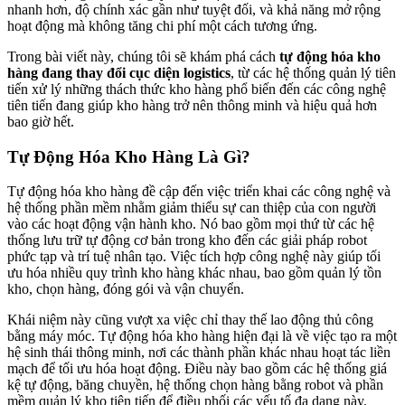
nhanh hơn, độ chính xác gần như tuyệt đối, và khả năng mở rộng
hoạt động mà không tăng chi phí một cách tương ứng.
Trong bài viết này, chúng tôi sẽ khám phá cách
tự động hóa kho
hàng đang thay đổi cục diện logistics
, từ các hệ thống quản lý tiên
tiến xử lý những thách thức kho hàng phổ biến đến các công nghệ
tiên tiến đang giúp kho hàng trở nên thông minh và hiệu quả hơn
bao giờ hết.
Tự Động Hóa Kho Hàng Là Gì?
Tự động hóa kho hàng đề cập đến việc triển khai các công nghệ và
hệ thống phần mềm nhằm giảm thiểu sự can thiệp của con người
vào các hoạt động vận hành kho. Nó bao gồm mọi thứ từ các hệ
thống lưu trữ tự động cơ bản trong kho đến các giải pháp robot
phức tạp và trí tuệ nhân tạo. Việc tích hợp công nghệ này giúp tối
ưu hóa nhiều quy trình kho hàng khác nhau, bao gồm quản lý tồn
kho, chọn hàng, đóng gói và vận chuyển.
Khái niệm này cũng vượt xa việc chỉ thay thế lao động thủ công
bằng máy móc. Tự động hóa kho hàng hiện đại là về việc tạo ra một
hệ sinh thái thông minh, nơi các thành phần khác nhau hoạt tác liền
mạch để tối ưu hóa hoạt động. Điều này bao gồm các hệ thống giá
kệ tự động, băng chuyền, hệ thống chọn hàng bằng robot và phần
mềm quản lý kho tiên tiến để điều phối các yếu tố đa dạng này.