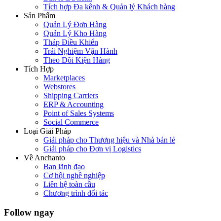
Tích hợp Đa kênh & Quản lý Khách hàng
Sản Phẩm
Quản Lý Đơn Hàng
Quản Lý Kho Hàng
Tháp Điều Khiển
Trải Nghiệm Vận Hành
Theo Dõi Kiện Hàng
Tích Hợp
Marketplaces
Webstores
Shipping Carriers
ERP & Accounting
Point of Sales Systems
Social Commerce
Loại Giải Pháp
Giải pháp cho Thương hiệu và Nhà bán lẻ
Giải pháp cho Đơn vị Logistics
Về Anchanto
Ban lãnh đạo
Cơ hội nghề nghiệp
Liên hệ toàn cầu
Chương trình đối tác
Follow ngay