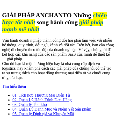
GIẢI PHÁP ANCHANTO
Những
chiến
lược tốt nhất
song hành cùng
giải pháp
mạnh mẽ nhất
Vận hành doanh nghiệp thành công đòi hỏi phải làm việc với nhiều
hệ thống, quy trình, đội ngũ, kênh và đối tác. Trên hết, bạn cần công
nghệ di chuyển theo tốc độ của doanh nghiệp. Vì vậy, chúng tôi đã
kết hợp các khả năng của các sản phẩm SaaS của mình để thiết kế
11 giải pháp.
Cho dù bạn là một thương hiệu hay là nhà cung cấp dịch vụ
logistics, hãy khám phá cách các giải pháp của chúng tôi có thể tạo
ra sự tương thích cho hoạt động thương mại điện tử và chuỗi cung
ứng của bạn.
Tìm hiểu thêm
01.
Tích hợp Thương Mại Điện Tử
02.
Quản Lý Hành Trình Đơn Hàng
03.
Quản lý Tồn kho
04.
Quản Lý Danh Mục và Niêm Yết Sản phẩm
05.
Quản lý Định giá và Khuyến Mãi