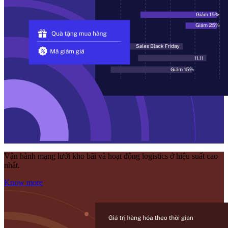
Vận hành mạng lưới kho bãi và hoạt động logistics ở hiệu suất cao
nhất.
Know more