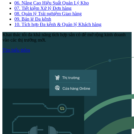
06.
Nâng Cao Hiệu Suất Quản Lý Kho
07.
Tiết kiệm Xử lý Đơn hàng
08.
Quản lý Trải nghiệm Giao hàng
09.
Bán lẻ Đa kênh
10.
Tích hợp Đa kênh & Quản lý Khách hàng
Khai thác tối đa khả năng tích hợp sẵn có để mở rộng kinh doanh
vào các thị trường mới.
Tìm hiểu thêm