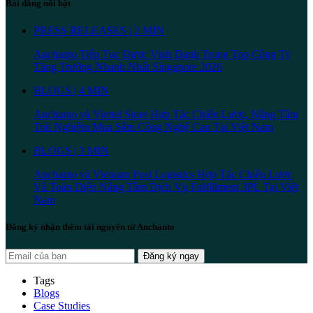
Bài đăng nổi bật
PRESS RELEASES | 2 MIN
Anchanto Tiếp Tục Được Vinh Danh Trong Top Công Ty
Tăng Trưởng Nhanh Nhất Singapore 2026
BLOGS | 4 MIN
Anchanto và Viettel Store Hợp Tác Chiến Lược, Nâng Tầm
Trải Nghiệm Mua Sắm Công Nghệ Cao Tại Việt Nam
BLOGS | 3 MIN
Anchanto và Vietnam Post Logistics Hợp Tác Chiến Lược
Và Toàn Diện Nâng Tầm Dịch Vụ Fulfillment 3PL Tại Việt
Nam
Đăng ký nhận thêm tài nguyên từ Anchanto
Đăng ký ngay
Tags
Blogs
Case Studies