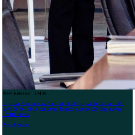
Press Releases | 3 MIN
Tập đoàn Sunhouse và Anchanto thiết lập quan hệ đối tác chiến
lược: Số hóa chuỗi cung ứng đa quốc gia thúc đẩy tăng trưởng
TMĐT 300%
Press Releases