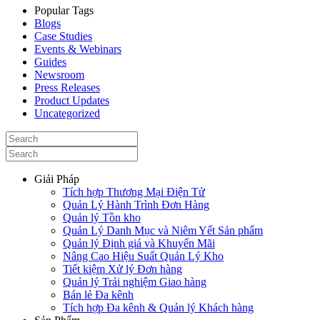
Popular Tags
Blogs
Case Studies
Events & Webinars
Guides
Newsroom
Press Releases
Product Updates
Uncategorized
Giải Pháp
Tích hợp Thương Mại Điện Tử
Quản Lý Hành Trình Đơn Hàng
Quản lý Tồn kho
Quản Lý Danh Mục và Niêm Yết Sản phẩm
Quản lý Định giá và Khuyến Mãi
Nâng Cao Hiệu Suất Quản Lý Kho
Tiết kiệm Xử lý Đơn hàng
Quản lý Trải nghiệm Giao hàng
Bán lẻ Đa kênh
Tích hợp Đa kênh & Quản lý Khách hàng