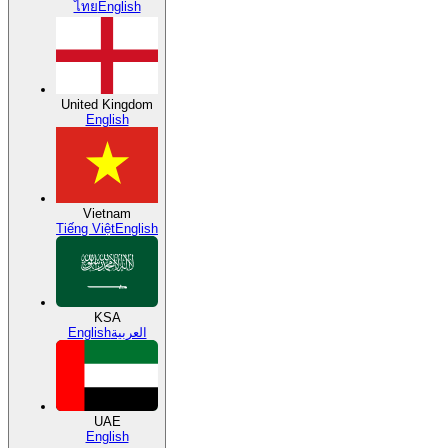
ไทย
English
United Kingdom
English
Vietnam
Tiếng Việt
English
KSA
English
العربية
UAE
English