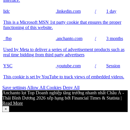
interface.
lidc
.linkedin.com
/
1 day
This is a Microsoft MSN 1st party cookie that ensures the proper
functioning of this website.
_fbp
.anchanto.com
/
3 months
Used by Meta to deliver a series of advertisement products such as
real time bidding from third party advertisers
YSC
.youtube.com
/
Session
This cookie is set by YouTube to track views of embedded videos.
Save settings
Allow All Cookies
Deny All
Anchanto lọt Top Doanh nghiệp tăng trưởng nhanh nhất Châu Á -
Thái Bình Dương 2026 xếp hạng bởi Financial Times & Statista |
Read More
×