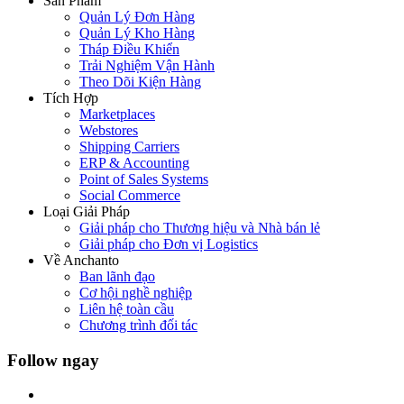
Sản Phẩm
Quản Lý Đơn Hàng
Quản Lý Kho Hàng
Tháp Điều Khiển
Trải Nghiệm Vận Hành
Theo Dõi Kiện Hàng
Tích Hợp
Marketplaces
Webstores
Shipping Carriers
ERP & Accounting
Point of Sales Systems
Social Commerce
Loại Giải Pháp
Giải pháp cho Thương hiệu và Nhà bán lẻ
Giải pháp cho Đơn vị Logistics
Về Anchanto
Ban lãnh đạo
Cơ hội nghề nghiệp
Liên hệ toàn cầu
Chương trình đối tác
Follow ngay