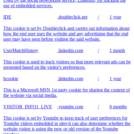
Used by the social networking service, LinkedIn, for tracking the
use of embedded services.
IDE
.doubleclick.net
/
1 year
This cookie is set by Doubleclick and carries out information about
how the end user uses the website and any advertising that the end
user may have seen before visiting the said website.
UserMatchHistory
.linkedin.com
/
1 month
This cookie is used to track visitors so that more relevant ads can be
presented based on the visitor's preferences.
bcookie
.linkedin.com
/
1 year
This is a Microsoft MSN 1st party cookie for sharing the content of
the website via social media.
VISITOR_INFO1_LIVE
.youtube.com
/
6 months
This cookie is set by Youtube to keep track of user preferences for
Youtube videos embedded in sites;it can also determine whether the
website visitor is using the new or old version of the Youtube