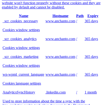
website won't function properly without these cookies and they are
enabled by default and cannot be disabled.
Name
Hostname
Path
Expiry
_scr_cookies_necessary
www.anchanto.com
/
365 days
Cookies window settings
_scr_cookies_analytics
www.anchanto.com
/
365 days
Cookies window settings
_scr_cookies_marketing
www.anchanto.com
/
365 days
Cookies window settings
wp-wpml_current_language
www.anchanto.com
/
365 days
Cookies language settings
AnalyticsSyncHistory
.linkedin.com
/
1 month
Used to store information about the time a sync with the