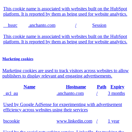
This cookie name is associated with websites built on the HubSpot
platform. It is reported by them as being used for website analytics.
__hssrc
.anchanto.com
/
Session
This cookie name is associated with websites built on the HubSpot
platform. It is reported by them as being used for website analytics.
Marketing cookies
Marketing cookies are used to track visitors across websites to allow
publishers to display relevant and engaging advertisements.
Name
Hostname
Path
Expiry
_gcl_au
.anchanto.com
/
3 months
Used by Google AdSense for experimenting with advertisement
efficiency across websites using their services
bscookie
www.linkedin.com
/
1 year