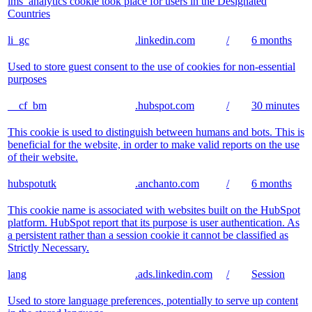
lms_analytics cookie took place for users in the Designated
Countries
li_gc
.linkedin.com
/
6 months
Used to store guest consent to the use of cookies for non-essential
purposes
__cf_bm
.hubspot.com
/
30 minutes
This cookie is used to distinguish between humans and bots. This is
beneficial for the website, in order to make valid reports on the use
of their website.
hubspotutk
.anchanto.com
/
6 months
This cookie name is associated with websites built on the HubSpot
platform. HubSpot report that its purpose is user authentication. As
a persistent rather than a session cookie it cannot be classified as
Strictly Necessary.
lang
.ads.linkedin.com
/
Session
Used to store language preferences, potentially to serve up content