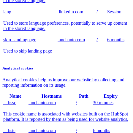
in the stored language.
lang
.linkedin.com
/
Session
Used to store language preferences, potentially to serve up content
in the stored language.
skip_landingpage
.anchanto.com
/
6 months
Used to skip landing page
Analytical cookies
Analytical cookies help us improve our website by collecting and
reporting information on its usage.
Name
Hostname
Path
Expiry
__hssc
.anchanto.com
/
30 minutes
This cookie name is associated with websites built on the HubSpot
platform. It is reported by them as being used for website analytics.
__hstc
.anchanto.com
/
6 months