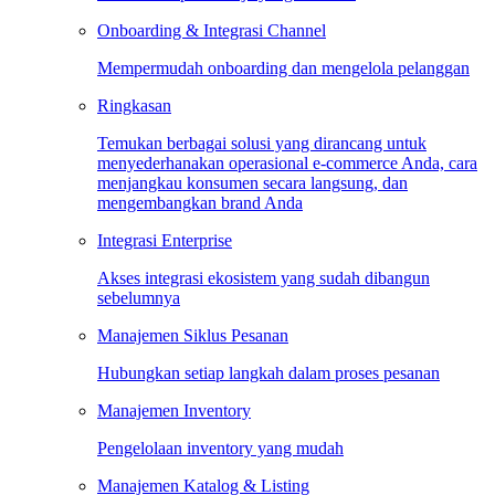
Onboarding & Integrasi Channel
Mempermudah onboarding dan mengelola pelanggan
Ringkasan
Temukan berbagai solusi yang dirancang untuk
menyederhanakan operasional e-commerce Anda, cara
menjangkau konsumen secara langsung, dan
mengembangkan brand Anda
Integrasi Enterprise
Akses integrasi ekosistem yang sudah dibangun
sebelumnya
Manajemen Siklus Pesanan
Hubungkan setiap langkah dalam proses pesanan
Manajemen Inventory
Pengelolaan inventory yang mudah
Manajemen Katalog & Listing