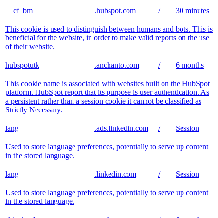
__cf_bm
.hubspot.com
/
30 minutes
This cookie is used to distinguish between humans and bots. This is
beneficial for the website, in order to make valid reports on the use
of their website.
hubspotutk
.anchanto.com
/
6 months
This cookie name is associated with websites built on the HubSpot
platform. HubSpot report that its purpose is user authentication. As
a persistent rather than a session cookie it cannot be classified as
Strictly Necessary.
lang
.ads.linkedin.com
/
Session
Used to store language preferences, potentially to serve up content
in the stored language.
lang
.linkedin.com
/
Session
Used to store language preferences, potentially to serve up content
in the stored language.