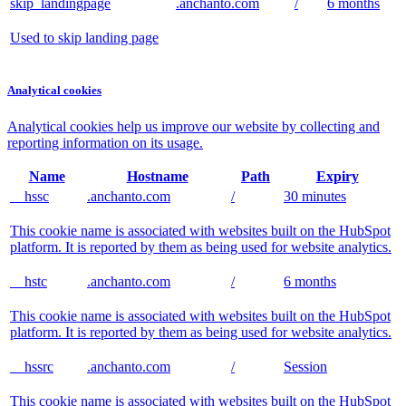
skip_landingpage
.anchanto.com
/
6 months
Used to skip landing page
Analytical cookies
Analytical cookies help us improve our website by collecting and
reporting information on its usage.
Name
Hostname
Path
Expiry
__hssc
.anchanto.com
/
30 minutes
This cookie name is associated with websites built on the HubSpot
platform. It is reported by them as being used for website analytics.
__hstc
.anchanto.com
/
6 months
This cookie name is associated with websites built on the HubSpot
platform. It is reported by them as being used for website analytics.
__hssrc
.anchanto.com
/
Session
This cookie name is associated with websites built on the HubSpot