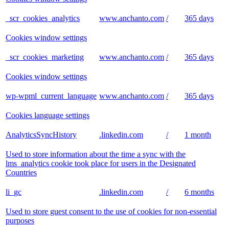
_scr_cookies_analytics
www.anchanto.com
/
365 days
Cookies window settings
_scr_cookies_marketing
www.anchanto.com
/
365 days
Cookies window settings
wp-wpml_current_language
www.anchanto.com
/
365 days
Cookies language settings
AnalyticsSyncHistory
.linkedin.com
/
1 month
Used to store information about the time a sync with the
lms_analytics cookie took place for users in the Designated
Countries
li_gc
.linkedin.com
/
6 months
Used to store guest consent to the use of cookies for non-essential
purposes