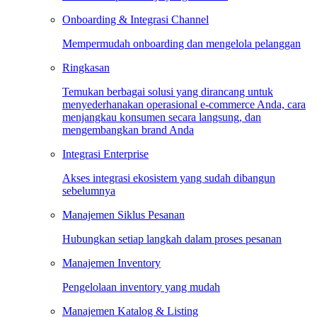
Onboarding & Integrasi Channel
Mempermudah onboarding dan mengelola pelanggan
Ringkasan
Temukan berbagai solusi yang dirancang untuk
menyederhanakan operasional e-commerce Anda, cara
menjangkau konsumen secara langsung, dan
mengembangkan brand Anda
Integrasi Enterprise
Akses integrasi ekosistem yang sudah dibangun
sebelumnya
Manajemen Siklus Pesanan
Hubungkan setiap langkah dalam proses pesanan
Manajemen Inventory
Pengelolaan inventory yang mudah
Manajemen Katalog & Listing