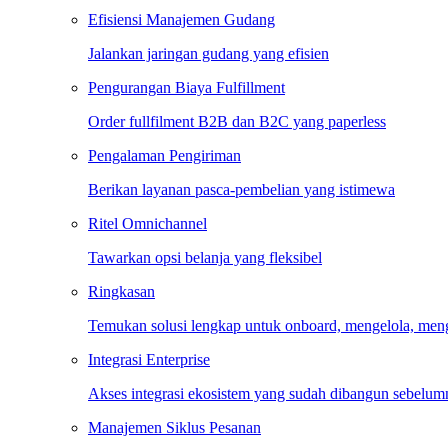
Efisiensi Manajemen Gudang
Jalankan jaringan gudang yang efisien
Pengurangan Biaya Fulfillment
Order fullfilment B2B dan B2C yang paperless
Pengalaman Pengiriman
Berikan layanan pasca-pembelian yang istimewa
Ritel Omnichannel
Tawarkan opsi belanja yang fleksibel
Ringkasan
Temukan solusi lengkap untuk onboard, mengelola, me
Integrasi Enterprise
Akses integrasi ekosistem yang sudah dibangun sebelum
Manajemen Siklus Pesanan