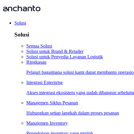
Solusi
Solusi
Semua Solusi
Solusi untuk Brand & Retailer
Solusi untuk Penyedia Layanan Logistik
Ringkasan
Pelajari bagaimana solusi kami dapat membantu operasi
Integrasi Enterprise
Akses integrasi ekosistem yang sudah dibangun sebelum
Manajemen Siklus Pesanan
Hubungkan setiap langkah dalam proses pesanan
Manajemen Inventory
Pengelolaan inventory yang mudah