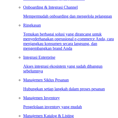
Onboarding & Integrasi Channel
Mempermudah onboarding dan mengelola pelanggan
Ringkasan
Temukan berbagai solusi yang dirancang untuk
menyederhanakan operasional e-commerce Anda, cara
menjangkau konsumen secara langsung, dan
mengembangkan brand Anda
Integrasi Enterprise
Akses integrasi ekosistem yang sudah dibangun
sebelumnya
Manajemen Siklus Pesanan
Hubungkan setiap langkah dalam proses pesanan
Manajemen Inventory
Pengelolaan inventory yang mudah
Manajemen Katalog & Listing