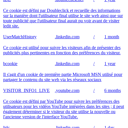
Ce cookie est défini par Doubleclick et recueille des informations
sur la manière dont l'utilisateur final utilise le site web ainsi que sur
toute publicité que l'utilisateur final aurait pu voir avant de visiter
ledit site.
UserMatchHistory
.linkedin.com
/
1 month
Ce cookie est utilisé pour suivre les visiteurs afin de présenter des
publicités plus pertinentes en fonction des préférences du visiteur.
bcookie
.linkedin.com
/
1 year
Il s'agit d'un cookie de première partie Microsoft MSN utilisé pour
partager le contenu du site web via les réseaux sociaux
VISITOR_INFO1_LIVE
.youtube.com
/
6 months
Ce cookie est défini par YouTube pour suivre les préférences des
utilisateurs pour les vidéos YouTube intégrées dans les sites ; il peut
également déterminer si le visiteur du site utilise la nouvelle ou
l'ancienne version de l'interface YouTube.
lidc
.linkedin.com
/
1 day