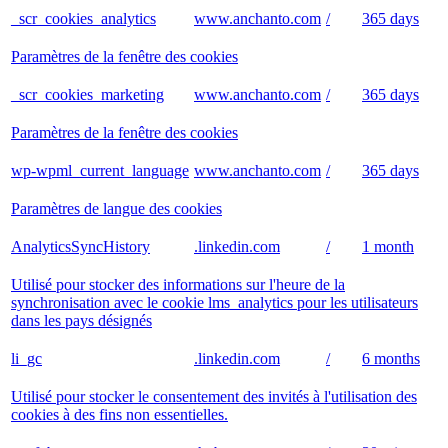
_scr_cookies_analytics
www.anchanto.com
/
365 days
Paramètres de la fenêtre des cookies
_scr_cookies_marketing
www.anchanto.com
/
365 days
Paramètres de la fenêtre des cookies
wp-wpml_current_language
www.anchanto.com
/
365 days
Paramètres de langue des cookies
AnalyticsSyncHistory
.linkedin.com
/
1 month
Utilisé pour stocker des informations sur l'heure de la
synchronisation avec le cookie lms_analytics pour les utilisateurs
dans les pays désignés
li_gc
.linkedin.com
/
6 months
Utilisé pour stocker le consentement des invités à l'utilisation des
cookies à des fins non essentielles.