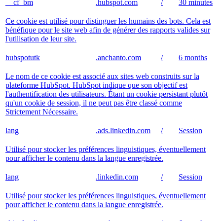
__cf_bm
.hubspot.com
/
30 minutes
Ce cookie est utilisé pour distinguer les humains des bots. Cela est
bénéfique pour le site web afin de générer des rapports valides sur
l'utilisation de leur site.
hubspotutk
.anchanto.com
/
6 months
Le nom de ce cookie est associé aux sites web construits sur la
plateforme HubSpot. HubSpot indique que son objectif est
l'authentification des utilisateurs. Étant un cookie persistant plutôt
qu'un cookie de session, il ne peut pas être classé comme
Strictement Nécessaire.
lang
.ads.linkedin.com
/
Session
Utilisé pour stocker les préférences linguistiques, éventuellement
pour afficher le contenu dans la langue enregistrée.
lang
.linkedin.com
/
Session
Utilisé pour stocker les préférences linguistiques, éventuellement
pour afficher le contenu dans la langue enregistrée.