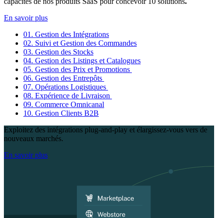
capacités de nos produits SaaS pour concevoir
10 solutions
.
En savoir plus
01.
Gestion des Intégrations
02.
Suivi et Gestion des Commandes
03.
Gestion des Stocks
04.
Gestion des Listings et Catalogues
05.
Gestion des Prix et Promotions
06.
Gestion des Entrepôts
07.
Opérations Logistiques
08.
Expérience de Livraison
09.
Commerce Omnicanal
10.
Gestion Clients B2B
Exploitez des intégrations plug-and-play et élargissez-vous vers de
nouveaux marchés.
En savoir plus