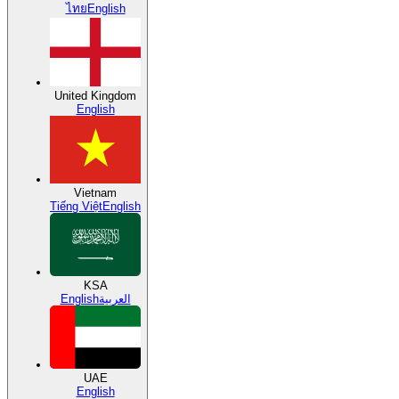
ไทย
English
United Kingdom
English
Vietnam
Tiếng Việt
English
KSA
English
العربية
UAE
English