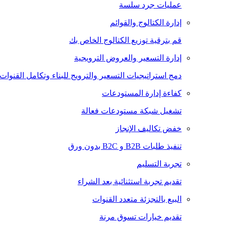
عمليات جرد سلسة
إدارة الكتالوج والقوائم
قم بترقية توزيع الكتالوج الخاص بك
إدارة التسعير والعروض الترويجية
دمج استراتيجيات التسعير والترويج للبناء وتكامل القنوات
كفاءة إدارة المستودعات
تشغيل شبكة مستودعات فعالة
خفض تكاليف الإنجاز
تنفيذ طلبات B2B و B2C بدون ورق
تجربة التسليم
تقديم تجربة استثنائية بعد الشراء
البيع بالتجزئة متعدد القنوات
تقديم خيارات تسوق مرنة