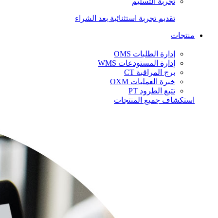
تجربة التسليم
تقديم تجربة استثنائية بعد الشراء
منتجات
إدارة الطلبات OMS
إدارة المستودعات WMS
برج المراقبة CT
خبرة العمليات OXM
تتبع الطرود PT
استكشاف جميع المنتجات